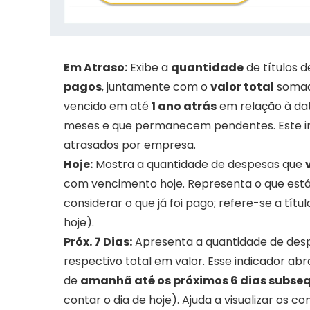
Em Atraso:
 Exibe a 
quantidade
 de títulos 
pagos
, juntamente com o 
valor total
 somad
vencido em até 
1 ano atrás
 em relação à dat
meses e que permanecem pendentes. Este ind
atrasados por empresa.
Hoje:
 Mostra a quantidade de despesas que 
com vencimento hoje. Representa o que est
considerar o que já foi pago; refere-se a tít
hoje).
Próx. 7 Dias:
 Apresenta a quantidade de de
respectivo total em valor. Esse indicador ab
de 
amanhã até os próximos 6 dias subse
contar o dia de hoje). Ajuda a visualizar os 