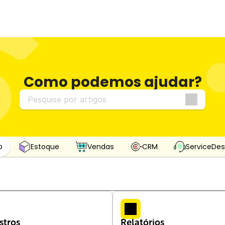
Como podemos ajudar?
Pesquise por artigos
o
Estoque
Vendas
CRM
ServiceDes
stros
Relatórios