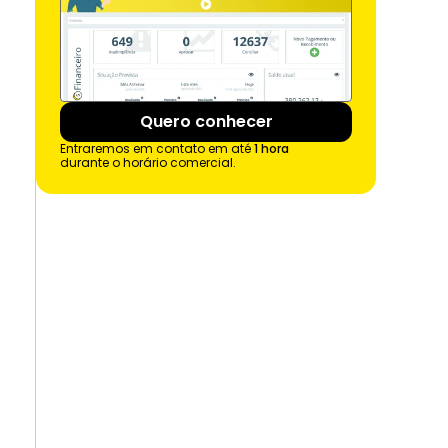
Quero conhecer
Entraremos em contato em até 
1 hora
durante o horário comercial.