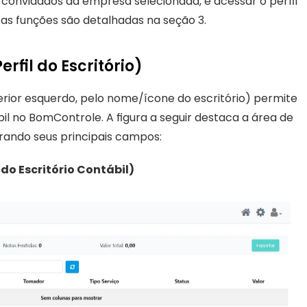
 convidados da empresa selecionada, e acessar o perfil 
sas funções são detalhadas na seção 3.
rfil do Escritório)
rior esquerdo, pelo nome/ícone do escritório) permite 
bil no BomControle. A figura a seguir destaca a área de 
rando seus principais campos:
do Escritório Contábil)