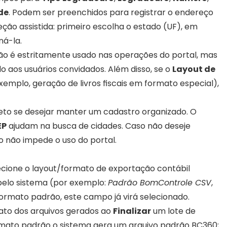
de
. Podem ser preenchidos para registrar o endereço 
ção assistida: primeiro escolha o estado (UF), em 
ná-la.
o é estritamente usado nas operações do portal, mas 
o aos usuários convidados. Além disso, se o 
Layout de 
xemplo, geração de livros fiscais em formato especial), 
o se desejar manter um cadastro organizado. O 
EP
 ajudam na busca de cidades. Caso não deseje 
o não impede o uso do portal.
ecione o layout/formato de exportação contábil 
pelo sistema (por exemplo: 
Padrão BomControle CSV
, 
 formato padrão, este campo já virá selecionado.
to dos arquivos gerados ao 
Finalizar
 um lote de 
rmato padrão o sistema gera um arquivo padrão BC360; 