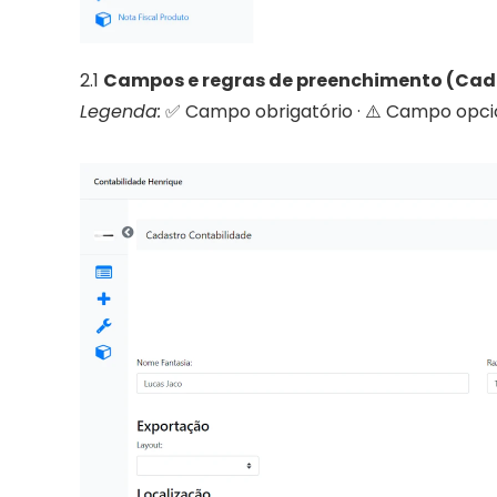
2.1 
Campos e regras de preenchimento (Cad
Legenda:
 ✅ Campo obrigatório · ⚠️ Campo opcio