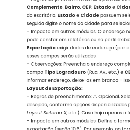
Complemento
, 
Bairro
, 
CEP
, 
Estado
 e 
Cida
do escritório. 
Estado
 e 
Cidade
 possuem sele
seguida digite o nome da cidade para selecio
– Impacto em outros módulos: O endereço nã
pode constar em relatórios ou no perfil exibid
Exportação
 exigir dados de endereço (por e
esses campos serão utilizados.
– Observações: Preencha o endereço complet
campo 
Tipo Logradouro
 (Rua, Av., etc.) e 
C
informar endereço, deixe-os em branco – iss
Layout de Exportação:
– Regras de preenchimento: ⚠️ Opcional. Sel
desejado, conforme opções disponibilizadas 
Layout Sistema X
, etc.). Caso haja apenas o
– Impacto em outros módulos: Define o forma
exportação (seção 10.6). Por exemplo, no fo