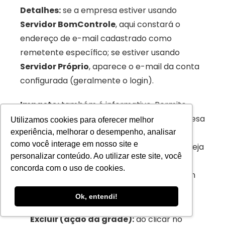
Detalhes:
 se a empresa estiver usando 
Servidor BomControle
, aqui constará o 
endereço de e-mail cadastrado como 
remetente específico; se estiver usando 
Servidor Próprio
, aparece o e-mail da conta 
configurada (geralmente o login).
Impacto:
 também é informativo. Permite 
rapidamente ver, por exemplo, que a empresa 
Utilizamos cookies para oferecer melhor
Filial ABC Ltda
 está enviando como 
experiência, melhorar o desempenho, analisar
como você interage em nosso site e
financeiro.filial@empresa.com
 (caso esse seja 
personalizar conteúdo. Ao utilizar este site, você
o e-mail listado). Assim, o usuário sabe qual 
concorda com o uso de cookies.
endereço o cliente verá quando receber um 
e-mail daquela empresa.
Ok, entendi!
Excluir (ação da grade):
 ao clicar no 