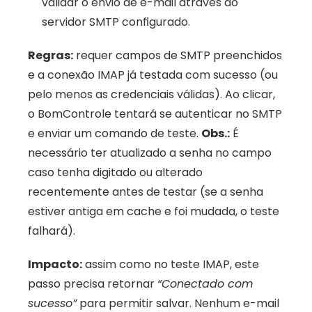
validar o envio de e-mail através do 
servidor SMTP configurado. 
Regras:
 requer campos de SMTP preenchidos 
e a conexão IMAP já testada com sucesso (ou 
pelo menos as credenciais válidas). Ao clicar, 
o BomControle tentará se autenticar no SMTP 
e enviar um comando de teste. 
Obs.:
 É 
necessário ter atualizado a senha no campo 
caso tenha digitado ou alterado 
recentemente antes de testar (se a senha 
estiver antiga em cache e foi mudada, o teste 
falhará). 
Impacto:
 assim como no teste IMAP, este 
passo precisa retornar 
“Conectado com 
sucesso”
 para permitir salvar. Nenhum e-mail 