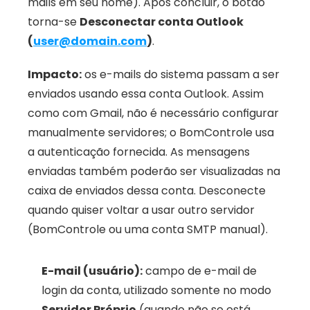
mails em seu nome). Após concluir, o botão 
torna-se 
Desconectar conta Outlook 
(
user@domain.com
)
.
Impacto:
 os e-mails do sistema passam a ser 
enviados usando essa conta Outlook. Assim 
como com Gmail, não é necessário configurar 
manualmente servidores; o BomControle usa 
a autenticação fornecida. As mensagens 
enviadas também poderão ser visualizadas na 
caixa de enviados dessa conta. Desconecte 
quando quiser voltar a usar outro servidor 
(BomControle ou uma conta SMTP manual).
E-mail (usuário):
 campo de e-mail de 
login da conta, utilizado somente no modo 
Servidor Próprio
 (quando não se está 