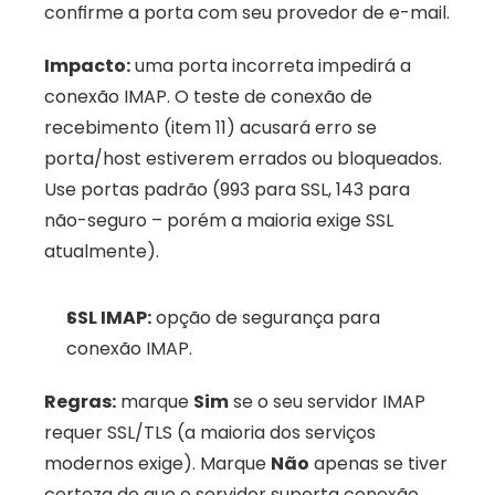
confirme a porta com seu provedor de e-mail.
Impacto:
 uma porta incorreta impedirá a 
conexão IMAP. O teste de conexão de 
recebimento (item 11) acusará erro se 
porta/host estiverem errados ou bloqueados. 
Use portas padrão (993 para SSL, 143 para 
não-seguro – porém a maioria exige SSL 
atualmente).
SSL IMAP:
 opção de segurança para 
conexão IMAP. 
Regras:
 marque 
Sim
 se o seu servidor IMAP 
requer SSL/TLS (a maioria dos serviços 
modernos exige). Marque 
Não
 apenas se tiver 
certeza de que o servidor suporta conexão 