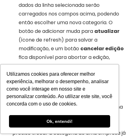
dados da linha selecionada serão 
carregados nos campos acima, podendo 
então escolher uma nova categoria. O 
botão de adicionar muda para 
atualizar
(ícone de refresh) para salvar a 
modificação, e um botão 
cancelar edição
fica disponível para abortar a edição, 
exatamente como na seção de 
departamentos. 
Utilizamos cookies para oferecer melhor
experiência, melhorar o desempenho, analisar
Importante:
 você não pode ter duas 
como você interage em nosso site e
personalizar conteúdo. Ao utilizar este site, você
configurações para a mesma empresa – se 
concorda com o uso de cookies.
tentar adicionar uma empresa que já está na 
lista, o sistema impedirá a duplicação. 
Ok, entendi!
Portanto, utilize a função de editar caso 
precise trocar a categoria de uma empresa já 