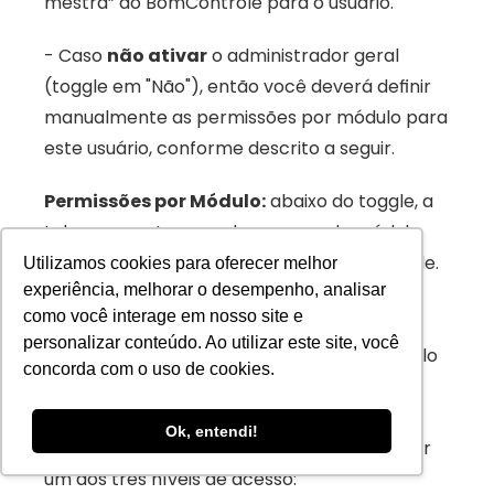
mestra” do BomControle para o usuário. 
- Caso 
não ativar
 o administrador geral 
(toggle em "Não"), então você deverá definir 
manualmente as permissões por módulo para 
este usuário, conforme descrito a seguir.
Permissões por Módulo:
 abaixo do toggle, a 
tela apresenta uma aba para cada módulo 
disponível na sua assinatura do BomControle. 
Utilizamos cookies para oferecer melhor
experiência, melhorar o desempenho, analisar
Cada aba corresponde a um conjunto de 
como você interage em nosso site e
permissões daquele módulo. Por exemplo: 
personalizar conteúdo. Ao utilizar este site, você
Financeiro, Vendas, CRM, etc. (Obs.: O módulo 
concorda com o uso de cookies.
"Sistema" ou "Configurações" refere-se às 
permissões de acesso às configurações 
Ok, entendi!
gerais). Para cada módulo, você pode definir 
um dos três níveis de acesso: 