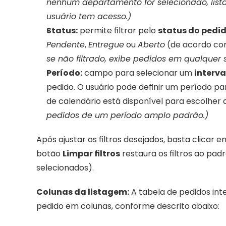
nenhum departamento for selecionado, list
usuário tem acesso.)
Status:
 permite filtrar pelo 
status do pedid
Pendente
, 
Entregue
 ou 
Aberto
 (de acordo co
se não filtrado, exibe pedidos em qualquer s
Período:
 campo para selecionar um 
interva
pedido. O usuário pode definir um período par
de calendário está disponível para escolher a
pedidos de um período amplo padrão.)
Após ajustar os filtros desejados, basta clicar e
botão 
Limpar filtros
 restaura os filtros ao pa
selecionados).
Colunas da listagem:
 A tabela de pedidos int
pedido em colunas, conforme descrito abaixo: