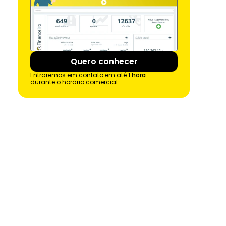
Quero conhecer
Entraremos em contato em até 
1 hora
durante o horário comercial.