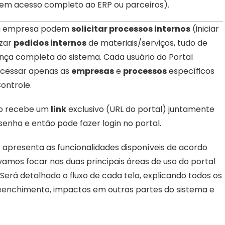
sem acesso completo ao ERP ou parceiros).
la empresa podem 
solicitar processos internos
 (iniciar 
zar 
pedidos internos
 de materiais/serviços, tudo de 
ça completa do sistema. Cada usuário do Portal 
acessar apenas as 
empresas
 e 
processos
 específicos 
ontrole.
no recebe um 
link
 exclusivo (URL do portal) juntamente 
enha e então pode fazer login no portal. 
t apresenta as funcionalidades disponíveis de acordo 
mos focar nas duas principais áreas de uso do portal 
. Será detalhado o fluxo de cada tela, explicando todos os 
preenchimento, impactos em outras partes do sistema e 