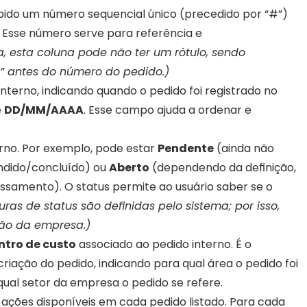
xibido um número sequencial único (precedido por “#”) 
 Esse número serve para referência e 
, esta coluna pode não ter um rótulo, sendo 
#” antes do número do pedido.)
interno, indicando quando o pedido foi registrado no 
 
DD/MM/AAAA
. Esse campo ajuda a ordenar e 
erno. Por exemplo, pode estar 
Pendente
 (ainda não 
ndido/concluído) ou 
Aberto
 (dependendo da definição, 
samento). O status permite ao usuário saber se o 
as de status são definidas pelo sistema; por isso, 
ção da empresa.)
tro de custo
 associado ao pedido interno. É o 
ção do pedido, indicando para qual área o pedido foi 
 qual setor da empresa o pedido se refere.
 ações disponíveis em cada pedido listado. Para cada 