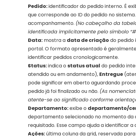
Pedido:
 identificador do pedido interno. É e
que corresponde ao ID do pedido no sistema.
acompanhamento. 
(No cabeçalho da tabela
identificada implicitamente pelo símbolo “
Data:
 mostra a 
data de criação
 do pedido 
portal. O formato apresentado é geralmente
identificar pedidos cronologicamente.
Status:
 indica o 
status atual
 do pedido int
atendido ou em andamento), 
Entregue
 (ate
pode significar em aberto aguardando proces
pedido já foi finalizado ou não. 
(As nomenclatur
atente-se ao significado conforme orienta
Departamento:
 exibe o 
departamento/cen
departamento selecionado no momento da cria
requisitado. Esse campo ajuda a identificar a
Ações:
 última coluna da grid, reservada para