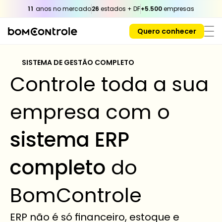
11
 anos no mercado
26
 estados + DF
+5.500
 empresas
Quero conhecer
SISTEMA DE GESTÃO COMPLETO 
Controle toda a sua 
empresa com o 
sistema ERP 
completo
 do 
BomControle
ERP não é só financeiro, estoque e 