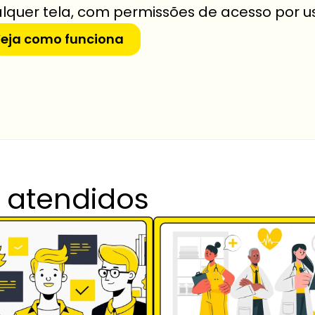
lquer tela, com permissões de acesso por u
eja como funciona
 atendidos