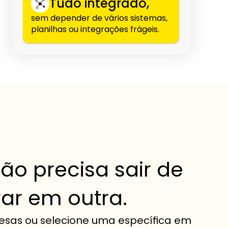
Tudo integrado,
sem depender de vários sistemas, 
planilhas ou integrações frágeis.
o precisa sair de 
ar em outra.
esas ou selecione uma específica em 