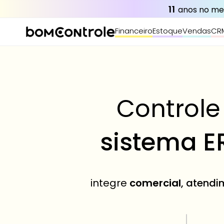
11
 anos no m
Financeiro
Estoque
Vendas
CR
Controle
sistema E
integre 
comercial
, atendi