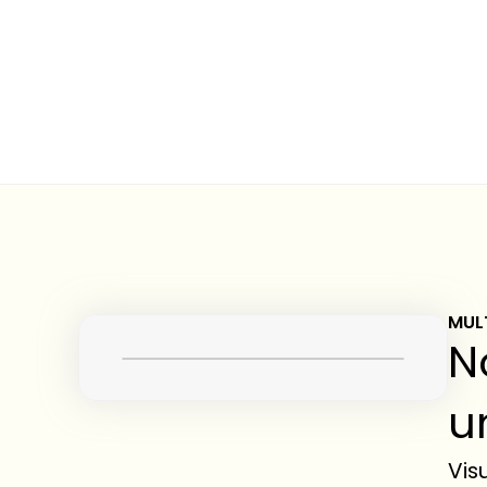
MUL
N
u
Vis