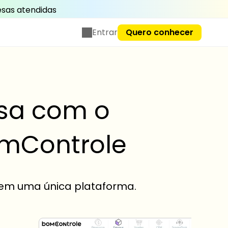
sas atendidas
Entrar
Quero conhecer
esa com o
omControle
 em uma única plataforma.