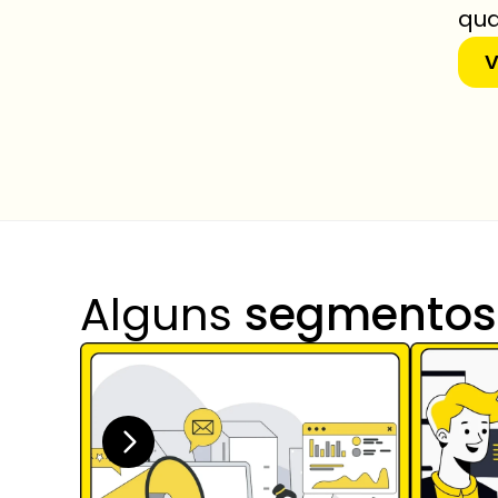
qua
V
Alguns 
segmentos