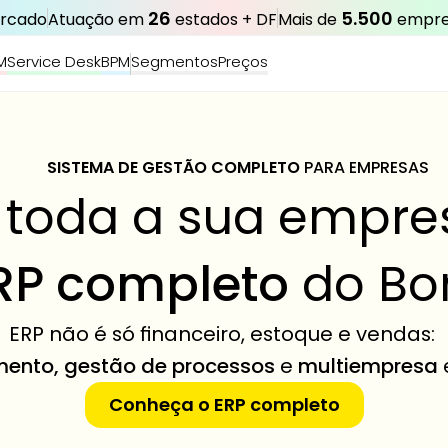
26
5.500
ercado
Atuação em 
 estados + DF
Mais de 
 empre
M
Service Desk
BPM
Segmentos
Preços
SISTEMA DE GESTÃO COMPLETO 
PARA EMPRESAS
 toda a sua empr
RP completo
 do B
ERP não é só financeiro, estoque e vendas: 
mento, gestão de processos
 e 
multiempresa
Conheça o ERP completo