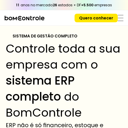
11
 anos no mercado
26
 estados + DF
+5.500
 empresas
Quero conhecer
SISTEMA DE GESTÃO COMPLETO 
Controle toda a sua 
empresa com o 
sistema ERP 
completo
 do 
BomControle
ERP não é só financeiro, estoque e 