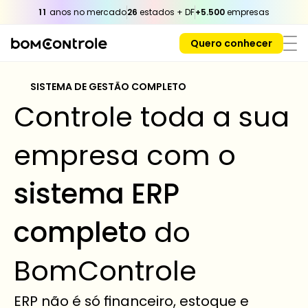
11
 anos no mercado
26
 estados + DF
+5.500
 empresas
Quero conhecer
SISTEMA DE GESTÃO COMPLETO 
Controle toda a sua 
empresa com o 
sistema ERP 
completo
 do 
BomControle
ERP não é só financeiro, estoque e 