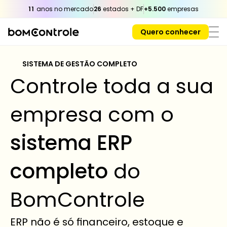
11
 anos no mercado
26
 estados + DF
+5.500
 empresas
Quero conhecer
SISTEMA DE GESTÃO COMPLETO 
Controle toda a sua 
empresa com o 
sistema ERP 
completo
 do 
BomControle
ERP não é só financeiro, estoque e 