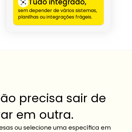
Tudo integrado,
sem depender de vários sistemas, 
planilhas ou integrações frágeis.
o precisa sair de 
ar em outra.
esas ou selecione uma específica em 