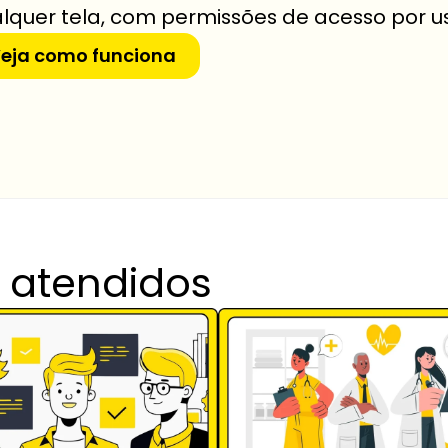
lquer tela, com permissões de acesso por u
eja como funciona
 atendidos