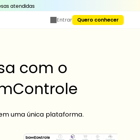
sas atendidas
Entrar
Quero conhecer
esa com o
omControle
 em uma única plataforma.