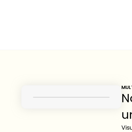
MUL
N
u
Vis