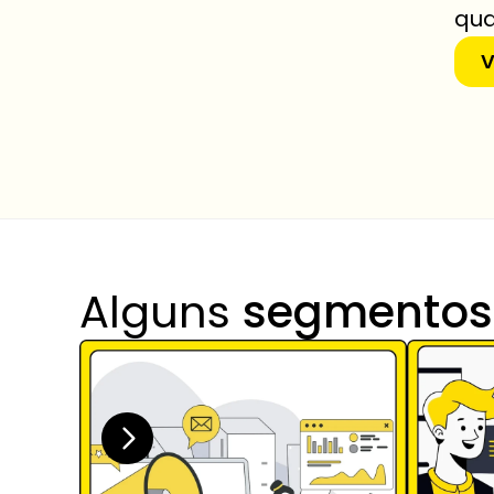
qua
V
Alguns 
segmentos