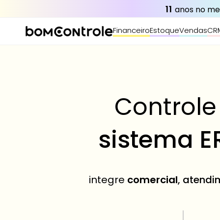
11
 anos no m
Financeiro
Estoque
Vendas
CR
Controle
sistema E
integre 
comercial
, atendi