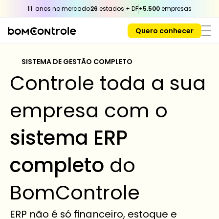
11
 anos no mercado
26
 estados + DF
+5.500
 empresas
Quero conhecer
SISTEMA DE GESTÃO COMPLETO 
Controle toda a sua 
empresa com o 
sistema ERP 
completo
 do 
BomControle
ERP não é só financeiro, estoque e 