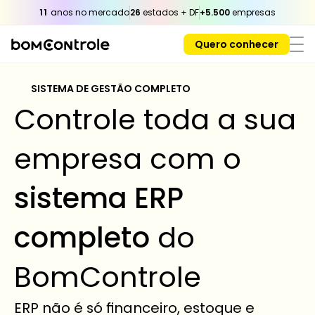
11
 anos no mercado
26
 estados + DF
+5.500
 empresas
Quero conhecer
SISTEMA DE GESTÃO COMPLETO 
Controle toda a sua 
empresa com o 
sistema ERP 
completo
 do 
BomControle
ERP não é só financeiro, estoque e 