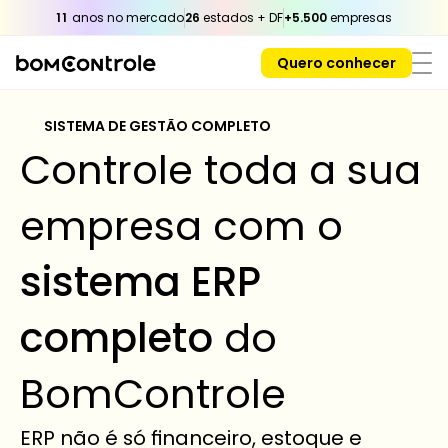
11
 anos no mercado
26
 estados + DF
+5.500
 empresas
Quero conhecer
SISTEMA DE GESTÃO COMPLETO 
Controle toda a sua 
empresa com o 
sistema ERP 
completo
 do 
BomControle
ERP não é só financeiro, estoque e 