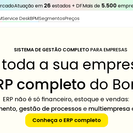
26
5.500
ercado
Atuação em 
 estados + DF
Mais de 
 empre
M
Service Desk
BPM
Segmentos
Preços
SISTEMA DE GESTÃO COMPLETO 
PARA EMPRESAS
 toda a sua empr
RP completo
 do B
ERP não é só financeiro, estoque e vendas: 
mento, gestão de processos
 e 
multiempresa
Conheça o ERP completo