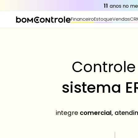
11
 anos no m
Financeiro
Estoque
Vendas
CR
Controle
sistema E
integre 
comercial
, atendi