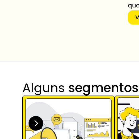
qua
V
Alguns 
segmentos