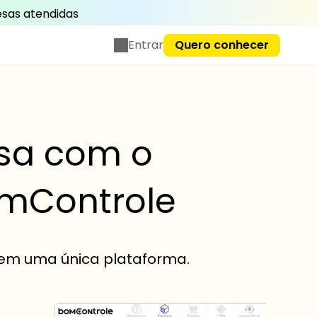
sas atendidas
Entrar
Quero conhecer
esa com o
omControle
 em uma única plataforma.