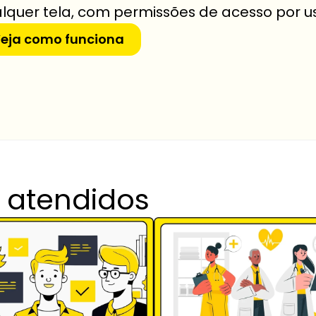
lquer tela, com permissões de acesso por u
eja como funciona
 atendidos