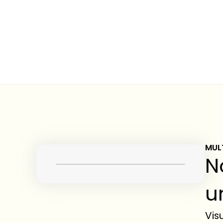
MUL
N
u
Vis