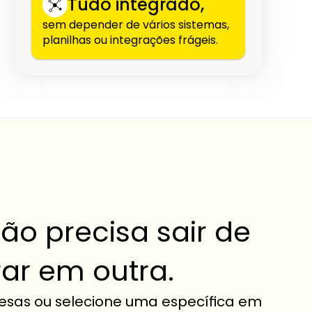
Tudo integrado,
sem depender de vários sistemas, 
planilhas ou integrações frágeis.
o precisa sair de 
ar em outra.
esas ou selecione uma específica em 