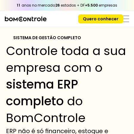
11
 anos no mercado
26
 estados + DF
+5.500
 empresas
Quero conhecer
SISTEMA DE GESTÃO COMPLETO 
Controle toda a sua 
empresa com o 
sistema ERP 
completo
 do 
BomControle
ERP não é só financeiro, estoque e 