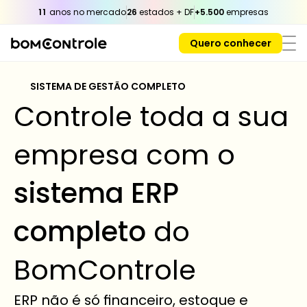
11
 anos no mercado
26
 estados + DF
+5.500
 empresas
Quero conhecer
SISTEMA DE GESTÃO COMPLETO 
Controle toda a sua 
empresa com o 
sistema ERP 
completo
 do 
BomControle
ERP não é só financeiro, estoque e 