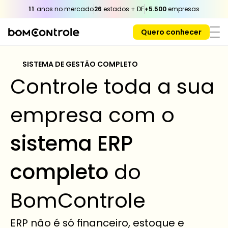
11
 anos no mercado
26
 estados + DF
+5.500
 empresas
Quero conhecer
SISTEMA DE GESTÃO COMPLETO 
Controle toda a sua 
empresa com o 
sistema ERP 
completo
 do 
BomControle
ERP não é só financeiro, estoque e 