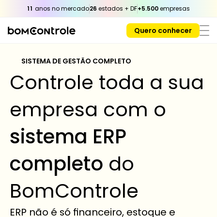
11
 anos no mercado
26
 estados + DF
+5.500
 empresas
Quero conhecer
SISTEMA DE GESTÃO COMPLETO 
Controle toda a sua 
empresa com o 
sistema ERP 
completo
 do 
BomControle
ERP não é só financeiro, estoque e 